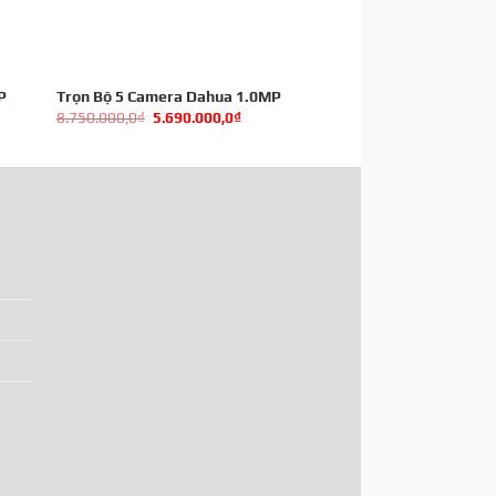
P
Trọn Bộ 5 Camera Dahua 1.0MP
8.750.000,0
₫
5.690.000,0
₫