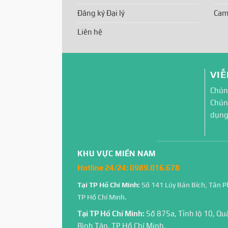
Đăng ký Đại lý
Cam
Liên hệ
VIỄ
Chúng
Chúng
dụng
KHU VỰC MIỀN NAM
Hotline 24/24:
0989.016.678
Tại TP Hồ Chí Minh:
Số 141 Lũy Bán Bích, Tân P
TP Hồ Chí Minh.
Tại TP Hồ Chí Minh:
Số 875a, Tỉnh lộ 10, Qu
Bình Tân, TP Hồ Chí Minh.