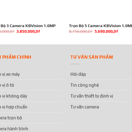
 Bộ 3 Camera KBVision 1.0MP
Trọn Bộ 5 Camera KBVision 1.0M
0.000,0
₫
3.850.000,0
₫
8.750.000,0
₫
5.690.000,0
₫
N PHẨM CHÍNH
TƯ VẤN SẢN PHẨM
 vị xe máy
Hỏi đáp
 vị ô tô
Tin công nghệ
 vị không dây
Tư vấn thiết bị định vị
 vị hợp chuẩn
Tư vấn camera
era trọn bộ
era hành trình