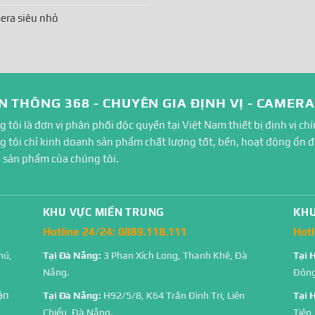
era siêu nhỏ
N THÔNG 368 - CHUYÊN GIA ĐỊNH VỊ - CAMER
 tôi là đơn vị phân phối độc quyền tại Việt Nam thiết bị định vị chí
 tôi chỉ kinh doanh sản phẩm chất lượng tốt, bền, hoạt động ổn đị
 sản phẩm của chúng tôi.
KHU VỰC MIỀN TRUNG
KHU
Hotline 24/24:
0889.118.111
Hotl
Tại 
hú,
Tại Đà Nẵng:
3 Phan Xích Long, Thanh Khê, Đà
Đông
Nẵng.
ận
Tại 
Tại Đà Nẵng:
H92/5/8, K64 Trần Đình Tri, Liên
Tiên
Chiểu, Đà Nẵng.