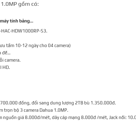
 1.0MP
gồm có:
i, máy tính bảng…
DH-HAC-HDW1000RP-S3.
ưu tầm 10-12 ngày cho 04 camera)
ân đế…
ỗi camera.
l HD.
 700.000 đồng, đổi sang dung lượng 2TB bù 1.350.000đ.
em trọn bộ 3 camera Dahua 1.0MP.
m nguồn giá 8.000đ/mét, dây cáp mạng 8.000đ /mét, Jack nối: 10.0