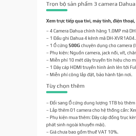
Trọn bộ sản phẩm 3 camera Dahua
Xem trực tiếp qua tivi, máy tính, điện thoạ
– 4 Camera Dahua chính hãng 1.0MP mã 
– 1 Đầu ghi Dahua 4 kênh mã DH-XVR1A04.
– 1 Ổ cứng
500G
chuyên dụng cho camera (l
– Phụ kiện: Nguồn camera, jack nối, vít, ch
– Miễn phí 10 mét dây truyền tín hiệu cho m
– 1 Dây cáp HDMI truyền hình ảnh lên tới Ful
– Miễn phí công lắp đặt, bảo hành tận nơi.
Tùy chọn thêm
– Đổi sang Ổ cứng dung lượng 1TB bù thêm
– Lắp thêm 01 camera cho hệ thống cần: X
– Phụ kiện mua thêm: Dây cáp đồng trục kè
phát sinh ngoài khuyến mãi).
– Giá chưa bao gồm thuế VAT 10%.