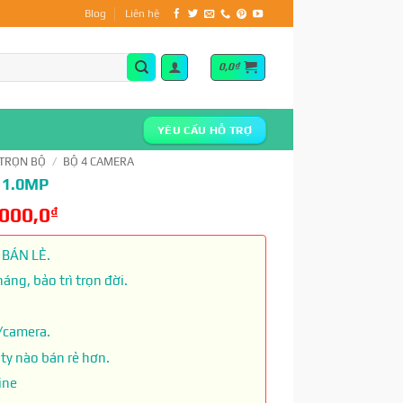
Blog
Liên hệ
0,0
₫
YÊU CẦU HỖ TRỢ
TRỌN BỘ
/
BỘ 4 CAMERA
 1.0MP
.000,0
₫
 BÁN LẺ.
ng, bảo trì trọn đời.
/camera.
ty nào bán rẻ hơn.
ine