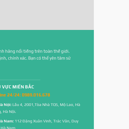
A
nh hãng nổi tiếng trên toàn thế giới.
nh, chính xác. Bạn có thể yên tâm sử
 VỰC MIỀN BẮC
ine 24/24:
0989.016.678
Hà Nội:
Lầu 4, 2001,Tòa Nhà TQS, Mộ Lao, Hà
, Hà Nội.
Hà Nam:
112 Đặng Xuân Vinh, Trác Văn, Duy
, Hà Nam