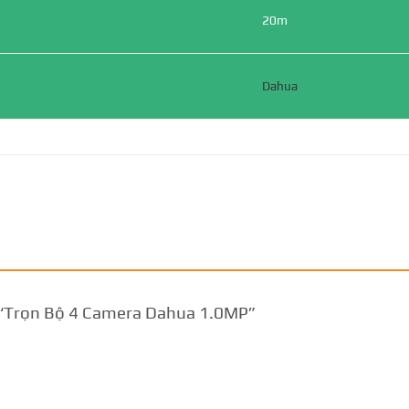
20m
Dahua
t “Trọn Bộ 4 Camera Dahua 1.0MP”