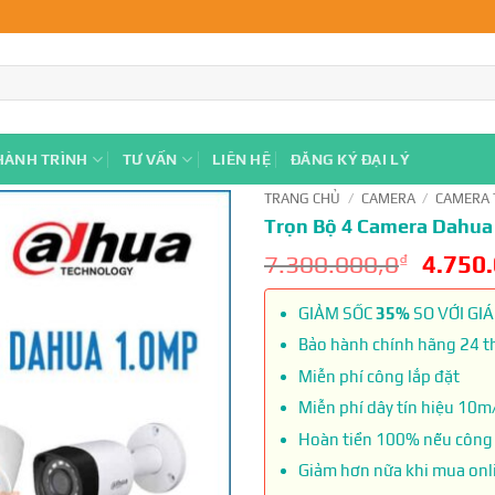
HÀNH TRÌNH
TƯ VẤN
LIÊN HỆ
ĐĂNG KÝ ĐẠI LÝ
TRANG CHỦ
/
CAMERA
/
CAMERA 
Trọn Bộ 4 Camera Dahua
7.300.000,0
₫
4.750
GIẢM SỐC
35%
SO VỚI GIÁ
Bảo hành chính hãng 24 thá
Miễn phí công lắp đặt
Miễn phí dây tín hiệu 10m
Hoàn tiền 100% nếu công 
Giảm hơn nữa khi mua onl