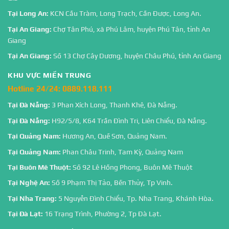
Tại Long An:
KCN Cầu Tràm, Long Trạch, Cần Được, Long An.
Tại An Giang:
Chợ Tân Phú, xã Phú Lâm, huyện Phú Tân, tỉnh An
Giang
Tại An Giang:
Số 13 Chợ Cây Dương, huyện Châu Phú, tỉnh An Giang
KHU VỰC MIỀN TRUNG
Hotline 24/24:
0889.118.111
Tại Đà Nẵng:
3 Phan Xích Long, Thanh Khê, Đà Nẵng.
Tại Đà Nẵng:
H92/5/8, K64 Trần Đình Tri, Liên Chiểu, Đà Nẵng.
Tại Quảng Nam:
Hương An, Quế Sơn, Quảng Nam.
Tại Quảng Nam:
Phan Châu Trinh, Tam Kỳ, Quảng Nam
Tại Buôn Mê Thuột:
Số 92 Lê Hồng Phong, Buôn Mê Thuột
Tại Nghệ An:
Số 9 Phạm Thị Tảo, Bến Thủy, Tp Vinh.
Tại Nha Trang:
5 Nguyễn Đình Chiểu, Tp. Nha Trang, Khánh Hòa.
Tại Đà Lạt:
16 Trạng Trình, Phường 2, Tp Đà Lạt.