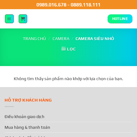
0989.016.678
-
0889.118.111
HOTLINE
TRANG CHỦ
/
CAMERA
/
CAMERA SIÊU NHỎ
LỌC
Không tìm thấy sản phẩm nào khớp với lựa chọn của bạn.
HỖ TRỢ KHÁCH HÀNG
Điều khoản giao dịch
Mua hàng & thanh toán