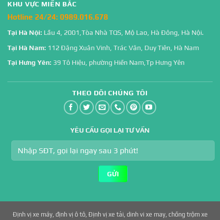
KHU VỰC MIỀN BẮC
Hotline 24/24:
0989.016.678
Tại Hà Nội:
Lầu 4, 2001,Tòa Nhà TQS, Mộ Lao, Hà Đông, Hà Nội.
Tại Hà Nam:
112 Đặng Xuân Vinh, Trác Văn, Duy Tiên, Hà Nam
Tại Hưng Yên:
39 Tô Hiệu, phường Hiến Nam,Tp Hưng Yên
THEO DÕI CHÚNG TÔI
YÊU CẦU GỌI LẠI TƯ VẤN
Định vị xe máy
,
định vị ô tô
,
Định vị xe tải
,
dinh vi xe may
,
chống trộm xe