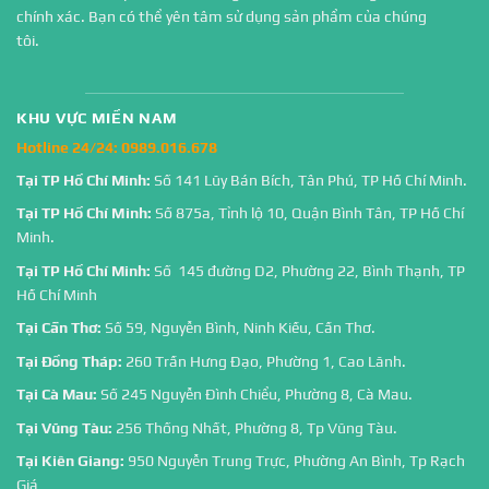
chính xác. Bạn có thể yên tâm sử dụng sản phẩm của chúng
tôi.
KHU VỰC MIỀN NAM
Hotline 24/24:
0989.016.678
Tại TP Hồ Chí Minh:
Số 141 Lũy Bán Bích, Tân Phú, TP Hồ Chí Minh.
Tại TP Hồ Chí Minh:
Số 875a, Tỉnh lộ 10, Quận Bình Tân, TP Hồ Chí
Minh.
Tại TP Hồ Chí Minh:
Số 145 đường D2, Phường 22, Bình Thạnh, TP
Hồ Chí Minh
Tại Cần Thơ:
Số 59, Nguyễn Bình, Ninh Kiều, Cần Thơ.
Tại Đồng Tháp:
260 Trần Hưng Đạo, Phường 1, Cao Lãnh.
Tại Cà Mau:
Số 245 Nguyễn Đình Chiểu, Phường 8, Cà Mau.
Tại Vũng Tàu:
256 Thống Nhất, Phường 8, Tp Vũng Tàu.
Tại Kiên Giang:
950 Nguyễn Trung Trực, Phường An Bình, Tp Rạch
Giá