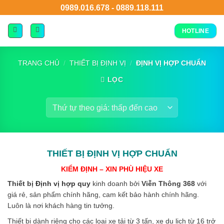
0989.016.678
-
0889.118.111
HOTLINE
TRANG CHỦ
/
THIẾT BỊ ĐỊNH VỊ
/
ĐỊNH VỊ HỢP CHUẨN
LỌC
THIẾT BỊ ĐỊNH VỊ HỢP CHUẨN
KIỂM ĐỊNH – XIN PHÙ HIỆU XE
Thiết bị
Định vị hợp quy
kinh doanh bởi
Viễn Thông 368
với
giá rẻ, sản phẩm chính hãng, cam kết bảo hành chính hãng.
Luôn là nơi khách hàng tin tưởng.
Thiết bị dành riêng cho các loại xe tải từ 3 tấn, xe du lịch từ 16 trở