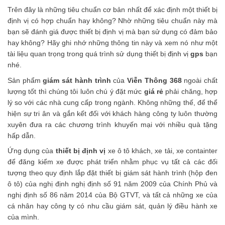
Trên đây là những tiêu chuẩn cơ bản nhất để xác định một thiết bị
định vị có hợp chuẩn hay không? Nhờ những tiêu chuẩn này mà
bạn sẽ đánh giá được thiết bị định vị mà bạn sử dụng có đảm bảo
hay không? Hãy ghi nhớ những thông tin này và xem nó như một
tài liệu quan trọng trong quá trình sử dụng thiết bị
định vị
gps
bạn
nhé.
Sản phẩm
giám sát hành trình
của
Viễn Thông 368
ngoài chất
lượng tốt thì chúng tôi luôn chú ý đặt mức
giá rẻ
phải chăng, hợp
lý so với các nhà cung cấp trong ngành. Không những thế, để thể
hiện sự tri ân và gắn kết đối với khách hàng công ty luôn thường
xuyên đưa ra các chương trình khuyến mại với nhiều quà tặng
hấp dẫn.
Ứng dụng của
thiết bị định vị
xe ô tô khách, xe tải, xe containter
để đăng kiểm xe được phát triển nhằm phục vụ tất cả các đối
tượng theo quy định lắp đặt thiết bị giám sát hành trình (hộp đen
ô tô) của nghị định nghị định số 91 năm 2009 của Chính Phủ và
nghị định số 86 năm 2014 của Bộ GTVT, và tất cả những xe của
cá nhân hay công ty có nhu cầu giám sát, quản lý điều hành xe
của mình.