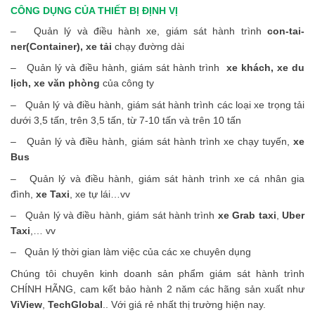
CÔNG DỤNG CỦA THIẾT BỊ ĐỊNH VỊ
– Quản lý và điều hành xe, giám sát hành trình
con-tai-
ner(Container), xe tải
chạy đường dài
– Quản lý và điều hành, giám sát hành trình
xe khách, xe du
lịch, xe văn phòng
của công ty
– Quản lý và điều hành, giám sát hành trình các loại xe trọng tải
dưới 3,5 tấn, trên 3,5 tấn, từ 7-10 tấn và trên 10 tấn
– Quản lý và điều hành, giám sát hành trình xe chạy tuyến,
xe
Bus
– Quản lý và điều hành, giám sát hành trình xe cá nhân gia
đình,
xe Taxi
, xe tự lái…vv
– Quản lý và điều hành, giám sát hành trình
xe Grab taxi
,
Uber
Taxi
,… vv
– Quản lý thời gian làm việc của các xe chuyên dụng
Chúng tôi chuyên kinh doanh sản phẩm giám sát hành trình
CHÍNH HÃNG, cam kết bảo hành 2 năm các hãng sản xuất như
ViView
,
TechGlobal
.. Với giá rẻ nhất thị trường hiện nay.