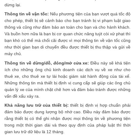
dừng lại.
Thông tin về vận tốc:
Nếu phương tiện của bạn vượt quá tốc độ
cho phép, thiết bị sẽ cảnh báo cho bạn tránh bị vi phạm luật giao
thông và cũng như đảm bảo an toàn cho bạn và cho hành khách.
Và buồn hơn nữa là bạn bị cơ quan chức năng tuýt còi xử phạt thì
bạn khó có thể mà chối cãi được vì mọi thông tin về vận tốc cũng
như thời gian bạn di chuyển đều được thiết bị thu thập và gửi về
máy chủ.
Thông tin về dừng/đỗ, đóng/mở cửa xe:
Điều này sẽ khá tiện
ích cho những ông chủ kinh doanh các dịch vụ về xe như cho
thuê xe, cho thuê xe tự lái hoặc giám sát hành động của tài xế.
Những thông tin mà thiết bị định vị cung cấp sẽ giúp các ông chủ
quản lý xe của mình chặt chẽ hơn và đảm bảo tránh được những
vấn đề xấu xảy ra.
Khả năng lưu trữ của thiết bị:
thiết bị định vị hợp chuẩn phải
đảm bảo được dung lượng bộ nhớ cao. Điều này đảm bảo được
rằng thiết bị có thể ghi nhận được mọi thông tin về phương tiện
trong một thời gian dài và theo quy định của pháp luật thì thời
gian lưu trữ dữ liệu là 12 tháng.