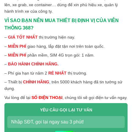
lên, xe grab, xe container… dùng để xin phù hiệu xe, quản lý
hành trình xe của công ty.
VÌ SAO BẠN NÊN MUA THIẾT BỊ ĐỊNH VỊ CỦA VIỄN
THÔNG 368?
–
GIÁ TỐT NHẤT
thị trường hiện nay.
–
MIỄN PHÍ
giao hàng, lắp đặt tận nơi trên toàn quốc.
–
MIỄN PHÍ
phần mềm, SIM 4G trọn gói: 1 năm.
–
BẢO HÀNH CHÍNH HÃNG.
– Phí gia hạn từ năm 2
RẺ NHẤT
thị trường.
– Thiết bị
CHÍNH HÃNG
, trên 5000 khách hàng đã tin tưởng sử
dụng.
Vui lòng để lại
SỐ ĐIỆN THOẠI
, chúng tôi sẽ gọi điện tư vấn ngay.
YÊU CẦU GỌI LẠI TƯ VẤN