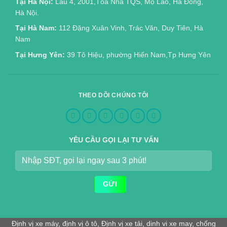
Tại Hà Nội:
Lầu 4, 2001,Tòa Nhà TQS, Mộ Lao, Hà Đông,
Hà Nội.
Tại Hà Nam:
112 Đặng Xuân Vinh, Trác Văn, Duy Tiên, Hà
Nam
Tại Hưng Yên:
39 Tô Hiệu, phường Hiến Nam,Tp Hưng Yên
THEO DÕI CHÚNG TÔI
YÊU CẦU GỌI LẠI TƯ VẤN
Định vị xe máy
,
định vị ô tô
,
Định vị xe tải
,
dinh vi xe may
,
chống