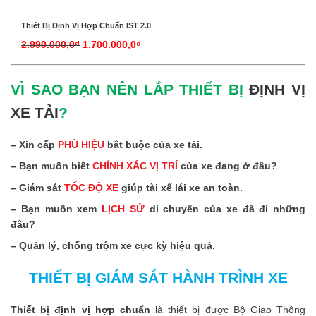
Thiết Bị Định Vị Hợp Chuẩn IST 2.0
2.990.000,0
₫
1.700.000,0
₫
VÌ SAO BẠN NÊN LẮP THIẾT BỊ
ĐỊNH VỊ
XE TẢI
?
– Xin cấp
PHÙ HIỆU
bắt buộc của xe tải.
– Bạn muốn biết
CHÍNH XÁC VỊ TRÍ
của xe đang ở đâu?
– Giám sát
TỐC ĐỘ XE
giúp tài xế lái xe an toàn.
– Bạn muốn xem
LỊCH SỬ
di chuyển của xe đã đi những
đâu?
– Quản lý, chống trộm xe cực kỳ hiệu quả.
THIẾT BỊ GIÁM SÁT HÀNH TRÌNH
XE
Thiết bị
định vị hợp chuẩn
là thiết bị được Bộ Giao Thông