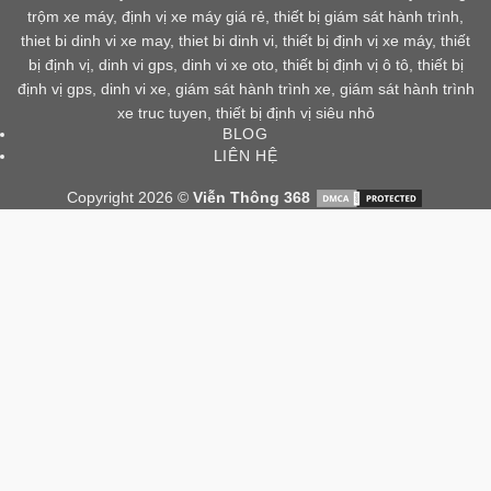
trộm xe máy
,
định vị xe máy giá rẻ
,
thiết bị giám sát hành trình
,
thiet bi dinh vi xe may
,
thiet bi dinh vi
,
thiết bị định vị xe máy
,
thiết
bị định vị
,
dinh vi gps
,
dinh vi xe oto
,
thiết bị định vị ô tô
,
thiết bị
định vị gps
,
dinh vi xe
,
giám sát hành trình xe
,
giám sát hành trình
xe truc tuyen
,
thiết bị định vị siêu nhỏ
BLOG
LIÊN HỆ
Copyright 2026 ©
Viễn Thông 368