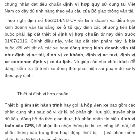
chứng nhận đạt tiêu chuẩn
định vị hợp quy
sử dụng tại Việt
Nam có đầy đủ tính năng theo yêu cầu của Bộ giao thông vận tải.
Theo nghị định số 86/2014/NĐ-CP về kinh doanh và điều kiện
kinh doanh vận tải bằng
xe ô tô
quy định các phương tiện bắt
buộc phải lắp đặt thiết bị
định vị hợp chuẩn
từ nay đến trước
01/07/2016. Chính điều này, việc lắp đặt sản phẩm này là bắt
buộc đối với tất cả các xe hoạt động trong
kinh doanh vận tải
như định vị xe tải, định vị xe khách, định vị xe taxi, định vị
xe contenor, định vị xe du lịch.
Nó giúp các nhà chức trách đễ
dàng kiểm tra lộ trình xe đồng thời phát hiện sai phạm để xử lý
theo quy định.
Thiết bị định vị hợp chuẩn
Thiết bị
giám sát hành trình
hay gọi là
hộp đen xe
bao gồm các
phần cứng như sau: bộ vi xử lý, bộ phận ghi, lưu giữ, truyền phát
dữ liệu, đồng hồ đo thời gian thực, bộ phận nhận tín hiệu
định vị
toàn cầu GPS,
bộ phận thu nhận thông tin lái xe, cổng kết nối, bộ
phận thông báo trạng thái hoạt động thiết bị, …) và phần mềm
phân tích dữ liệu truyền về từ xe.