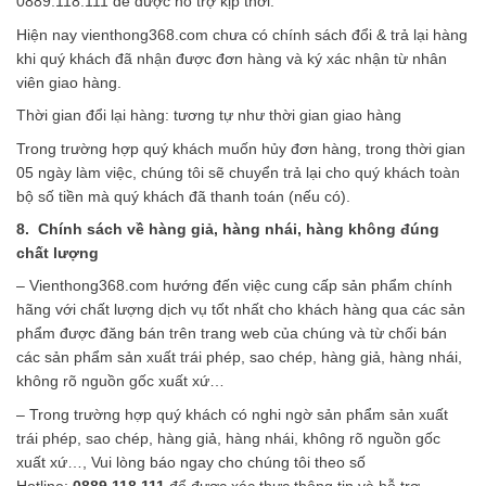
0889.118.111 để được hỗ trợ kịp thời.
Hiện nay vienthong368.com chưa có chính sách đổi & trả lại hàng
khi quý khách đã nhận được đơn hàng và ký xác nhận từ nhân
viên giao hàng.
Thời gian đổi lại hàng: tương tự như thời gian giao hàng
Trong trường hợp quý khách muốn hủy đơn hàng, trong thời gian
05 ngày làm việc, chúng tôi sẽ chuyển trả lại cho quý khách toàn
bộ số tiền mà quý khách đã thanh toán (nếu có).
8. Chính sách về hàng giả, hàng nhái, hàng không đúng
chất lượng
– Vienthong368.com hướng đến việc cung cấp sản phẩm chính
hãng với chất lượng dịch vụ tốt nhất cho khách hàng qua các sản
phẩm được đăng bán trên trang web của chúng và từ chối bán
các sản phẩm sản xuất trái phép, sao chép, hàng giả, hàng nhái,
không rõ nguồn gốc xuất xứ…
– Trong trường hợp quý khách có nghi ngờ sản phẩm sản xuất
trái phép, sao chép, hàng giả, hàng nhái, không rõ nguồn gốc
xuất xứ…, Vui lòng báo ngay cho chúng tôi theo số
Hotline:
0889.118.111
để được xác thực thông tin và hỗ trợ.