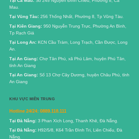
Tại Cà Mau:
Số 245 Nguyễn Đình Chiểu, Phường 8, Cà
Mau.
Tại Vũng Tàu:
256 Thống Nhất, Phường 8, Tp Vũng Tàu.
Tại Kiên Giang:
950 Nguyễn Trung Trực, Phường An Bình,
Tp Rạch Giá
Tại Long An:
KCN Cầu Tràm, Long Trạch, Cần Được, Long
An.
Tại An Giang:
Chợ Tân Phú, xã Phú Lâm, huyện Phú Tân,
tỉnh An Giang
Tại An Giang:
Số 13 Chợ Cây Dương, huyện Châu Phú, tỉnh
An Giang
KHU VỰC MIỀN TRUNG
Hotline 24/24:
0889.118.111
Tại Đà Nẵng:
3 Phan Xích Long, Thanh Khê, Đà Nẵng.
Tại Đà Nẵng:
H92/5/8, K64 Trần Đình Tri, Liên Chiểu, Đà
Nẵng.