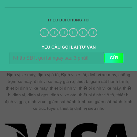
THEO DÕI CHÚNG TÔI
YÊU CẦU GỌI LẠI TƯ VẤN
Định vị xe máy
,
định vị ô tô
,
Định vị xe tải
,
dinh vi xe may
,
chống
trộm xe máy
,
định vị xe máy giá rẻ
,
thiết bị giám sát hành trình
,
thiet bi dinh vi xe may
,
thiet bi dinh vi
,
thiết bị định vị xe máy
,
thiết
bị định vị
,
dinh vi gps
,
dinh vi xe oto
,
thiết bị định vị ô tô
,
thiết bị
định vị gps
,
dinh vi xe
,
giám sát hành trình xe
,
giám sát hành trình
xe truc tuyen
,
thiết bị định vị siêu nhỏ