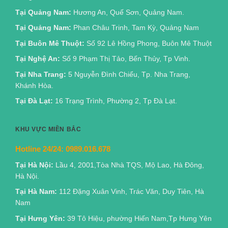
Tại Quảng Nam:
Hương An, Quế Sơn, Quảng Nam.
Tại Quảng Nam:
Phan Châu Trinh, Tam Kỳ, Quảng Nam
Tại Buôn Mê Thuột:
Số 92 Lê Hồng Phong, Buôn Mê Thuột
Tại Nghệ An:
Số 9 Phạm Thị Tảo, Bến Thủy, Tp Vinh.
Tại Nha Trang:
5 Nguyễn Đình Chiểu, Tp. Nha Trang,
Khánh Hòa.
Tại Đà Lạt:
16 Trạng Trình, Phường 2, Tp Đà Lạt.
KHU VỰC MIỀN BẮC
Hotline 24/24:
0989.016.678
Tại Hà Nội:
Lầu 4, 2001,Tòa Nhà TQS, Mộ Lao, Hà Đông,
Hà Nội.
Tại Hà Nam:
112 Đặng Xuân Vinh, Trác Văn, Duy Tiên, Hà
Nam
Tại Hưng Yên:
39 Tô Hiệu, phường Hiến Nam,Tp Hưng Yên