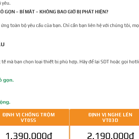
 yêu.
Ỏ GỌN – BÍ MÂT – KHÔNG BAO GIỜ BỊ PHÁT HIỆN?
p ứng toàn bộ yêu cầu của bạn. Chỉ cần bạn liên hệ với chúng tôi, 
ẦU
 tế mà bạn chọn loại thiết bị phù hợp. Hãy để lại SDT hoặc gọi ho
ỏ gọn.
động.
ĐỊNH VỊ CHỐNG TRỘM
ĐỊNH VỊ NGHE LÉN
VT05S
VT03D
1.390.000đ
2.190.000đ