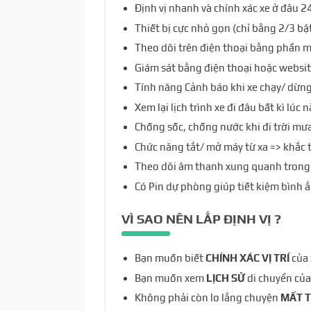
Định vị nhanh và chính xác xe ở đâu 24
Thiết bị cực nhỏ gọn (chỉ bằng 2/3 bậ
Theo dõi trên điện thoại bằng phần m
Giám sát bằng điện thoại hoặc websi
Tính năng Cảnh báo khi xe chạy/ dừn
Xem lại lịch trình xe đi đâu bất kì lúc
Chống sốc, chống nước khi đi trời mưa
Chức năng tắt/ mở máy từ xa => khắc 
Theo dõi âm thanh xung quanh trong
Có Pin dự phòng giúp tiết kiệm bình ắ
VÌ SAO NÊN LẮP
ĐỊNH VỊ
?
Bạn muốn biết
CHÍNH XÁC VỊ TRÍ
của 
Bạn muốn xem
LỊCH SỬ
di chuyển của
Không phải còn lo lắng chuyện
MẤT 