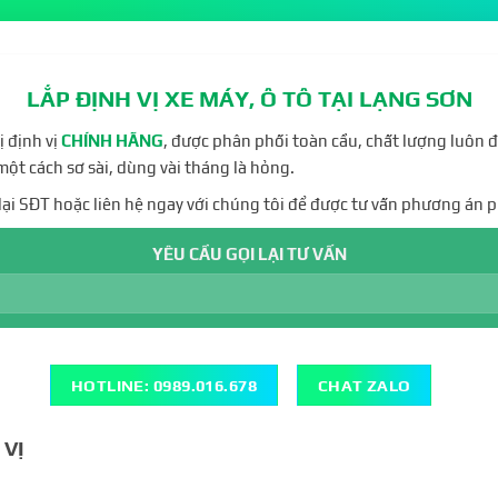
LẮP ĐỊNH VỊ XE MÁY, Ô TÔ TẠI LẠNG SƠN
 định vị
CHÍNH HÃNG
, được phân phối toàn cầu, chất lượng luôn 
 một cách sơ sài, dùng vài tháng là hỏng.
lại SĐT hoặc liên hệ ngay với chúng tôi để được tư vấn phương án
YÊU CẦU GỌI LẠI TƯ VẤN
HOTLINE: 0989.016.678
CHAT ZALO
 VỊ