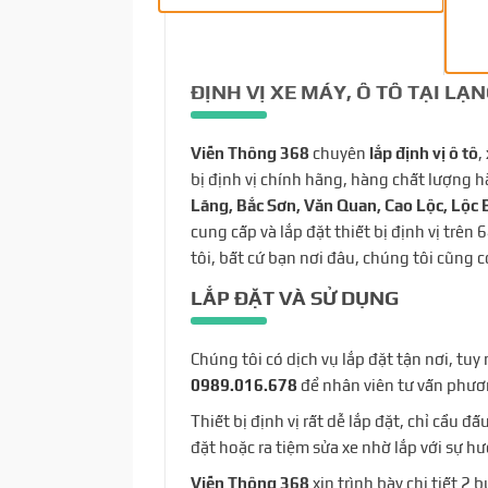
ĐỊNH VỊ XE MÁY, Ô TÔ TẠI LẠ
Viễn Thông 368
chuyên
lắp định vị ô tô
,
bị định vị chính hãng, hàng chất lượng h
Lãng, Bắc Sơn, Văn Quan, Cao Lộc, Lộc 
cung cấp và lắp đặt thiết bị định vị trên
tôi, bất cứ bạn nơi đâu, chúng tôi cũng 
LẮP ĐẶT VÀ SỬ DỤNG
Chúng tôi có dịch vụ lắp đặt tận nơi, tuy
0989.016.678
để nhân viên tư vấn phươ
Thiết bị định vị rất dễ lắp đặt, chỉ cầu 
đặt hoặc ra tiệm sửa xe nhờ lắp với sự h
Viễn Thông 368
xin trình bày chi tiết 2 b