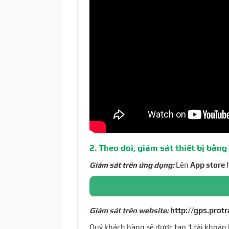
2. Theo dõi, giám sát thiết bị bằng
Giám sát trên ứng dụng:
Lên
App store
Giám sát trên website:
http://gps.protr
Quý khách hàng sẽ được tạo 1 tài khoản k