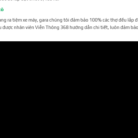
tô
mang ra tiệm xe máy, gara chúng tôi đảm bảo 100% các thợ đều lắp đ
đều được nhân viên Viễn Thông 368 hướng dẫn chi tiết, luôn đảm bảo