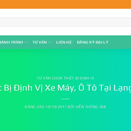
HÀNH TRÌNH
TƯ VẤN
LIÊN HỆ
ĐĂNG KÝ ĐẠI LÝ
TƯ VẤN CHỌN THIẾT BỊ ĐỊNH VỊ
t Bị Định Vị Xe Máy, Ô Tô Tại Lạn
ĐĂNG VÀO
19/10/2017
BỞI
VIỄN THÔNG 368