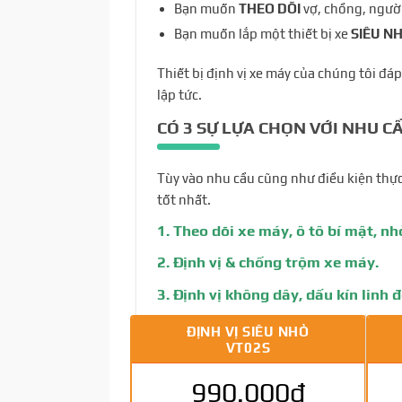
Bạn muốn
THEO DÕI
vợ, chồng, người
Bạn muốn lắp một thiết bị xe
SIÊU NH
Thiết bị định vị xe máy của chúng tôi đá
lập tức.
CÓ 3 SỰ LỰA CHỌN VỚI NHU C
Tùy vào nhu cầu cũng như điều kiện thực
tốt nhất.
1. Theo dõi xe máy, ô tô bí mật, nh
2. Định vị & chống trộm xe máy.
3. Định vị không dây, dấu kín linh 
ĐỊNH VỊ SIÊU NHỎ
VT02S
990.000đ