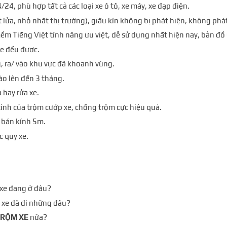
/24, phù hợp tất cả các loại xe ô tô, xe máy, xe đạp điện.
t lửa, nhỏ nhất thị trường), giấu kín không bị phát hiện, không phá
ềm Tiếng Việt tính năng ưu việt, dễ sử dụng nhất hiện nay, bản đ
te đều được.
g,
ra/ vào khu vực đã khoanh vùng.
 nào lên đến 3 tháng.
 hay rửa xe.
tinh của trộm cướp xe, chống trộm cực hiệu quả.
 bán kính 5m.
c quy xe.
xe đang ở đâu?
 xe đã đi những đâu?
TRỘM XE
nữa?