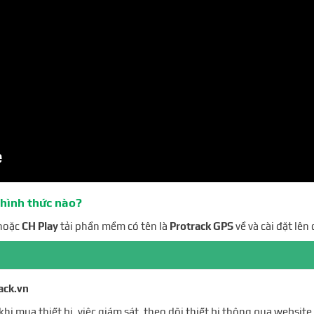
 hình thức nào?
hoặc
CH Play
tải phần mềm có tên là
Protrack GPS
về và cài đặt lên
ack.vn
hi mua thiết bị, việc giám sát, theo dõi thiết bị thông qua website