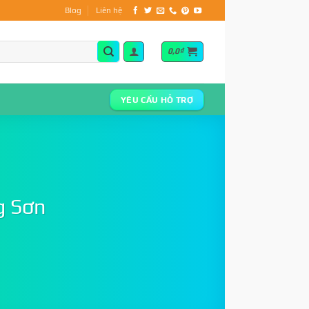
Blog
Liên hệ
0,0
₫
YÊU CẦU HỖ TRỢ
g Sơn