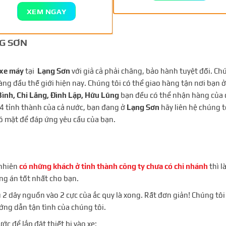
XEM NGAY
NG SƠN
xe máy
tại
Lạng Sơn
với giả cả phải chăng, bảo hành tuyệt đối. Ch
àng đầu thế giới hiện nay. Chúng tôi có thể giao hàng tận nơi bạn ở
Bình, Chi Lăng, Đình Lập, Hữu Lũng
bạn đều có thể nhận hàng của 
 64 tỉnh thành của cả nước, bạn đang ở
Lạng Sơn
hãy liên hệ chúng t
có mặt để đáp ứng yêu cầu của bạn.
 nhiên
có những khách ở tỉnh thành công ty chưa có chi nhánh
thì l
ng án tốt nhất cho bạn.
đấu 2 dây nguồn vào 2 cực của ắc quy là xong. Rất đơn giản! Chúng tôi
ướng dẫn tận tình của chúng tôi.
ước để lắp đặt thiết bị vào xe: