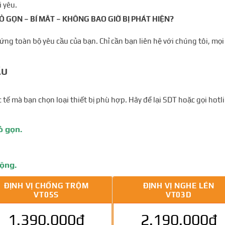
 yêu.
Ỏ GỌN – BÍ MÂT – KHÔNG BAO GIỜ BỊ PHÁT HIỆN?
p ứng toàn bộ yêu cầu của bạn. Chỉ cần bạn liên hệ với chúng tôi, m
ẦU
 tế mà bạn chọn loại thiết bị phù hợp. Hãy để lại SDT hoặc gọi ho
ỏ gọn.
động.
ĐỊNH VỊ CHỐNG TRỘM
ĐỊNH VỊ NGHE LÉN
VT05S
VT03D
1.390.000đ
2.190.000đ