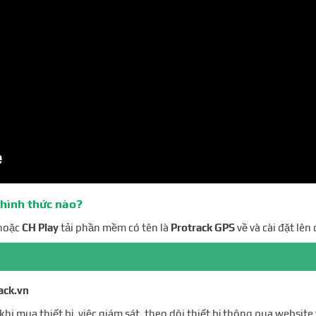
 hình thức nào?
hoặc
CH Play
tải phần mềm có tên là
Protrack GPS
về và cài đặt lên
ack.vn
hi mua thiết bị, việc giám sát, theo dõi thiết bị thông qua website