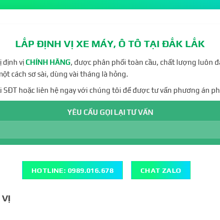
LẮP ĐỊNH VỊ XE MÁY, Ô TÔ TẠI ĐẮK LẮK
 định vị
CHÍNH HÃNG
, được phân phối toàn cầu, chất lượng luôn 
 một cách sơ sài, dùng vài tháng là hỏng.
ại SĐT hoặc liên hệ ngay với chúng tôi để được tư vấn phương án 
YÊU CẦU GỌI LẠI TƯ VẤN
HOTLINE: 0989.016.678
CHAT ZALO
 VỊ