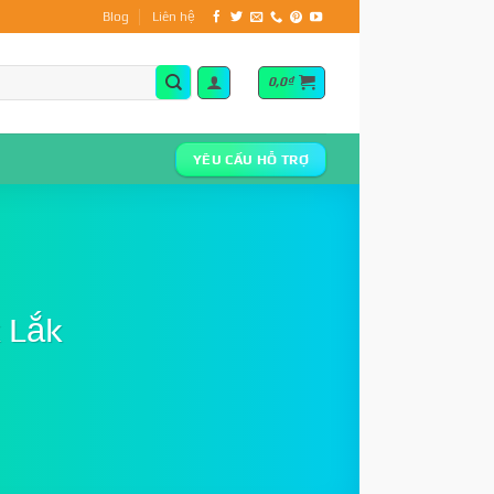
Blog
Liên hệ
0,0
₫
YÊU CẦU HỖ TRỢ
k Lắk