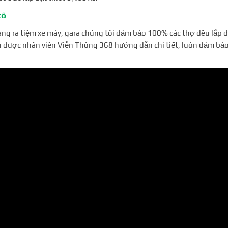
tô
mang ra tiệm xe máy, gara chúng tôi đảm bảo 100% các thợ đều lắp đ
đều được nhân viên Viễn Thông 368 hướng dẫn chi tiết, luôn đảm bảo