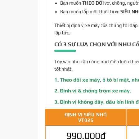
Bạn muốn
THEO DÕI
vợ, chồng, người
Bạn muốn lắp một thiết bị xe
SIÊU NH
Thiết bị định vị xe máy của chúng tôi đá
lập tức.
CÓ 3 SỰ LỰA CHỌN VỚI NHU C
Tùy vào nhu cầu cũng như điều kiện thực
tốt nhất.
1. Theo dõi xe máy, ô tô bí mật, nh
2. Định vị & chống trộm xe máy.
3. Định vị không dây, dấu kín linh 
ĐỊNH VỊ SIÊU NHỎ
VT02S
990.000đ