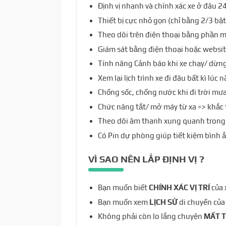
Định vị nhanh và chính xác xe ở đâu 24
Thiết bị cực nhỏ gọn (chỉ bằng 2/3 bậ
Theo dõi trên điện thoại bằng phần m
Giám sát bằng điện thoại hoặc websi
Tính năng Cảnh báo khi xe chạy/ dừn
Xem lại lịch trình xe đi đâu bất kì lúc 
Chống sốc, chống nước khi đi trời mưa
Chức năng tắt/ mở máy từ xa => khắc 
Theo dõi âm thanh xung quanh trong
Có Pin dự phòng giúp tiết kiệm bình ắ
VÌ SAO NÊN LẮP
ĐỊNH VỊ
?
Bạn muốn biết
CHÍNH XÁC VỊ TRÍ
của 
Bạn muốn xem
LỊCH SỬ
di chuyển của
Không phải còn lo lắng chuyện
MẤT 