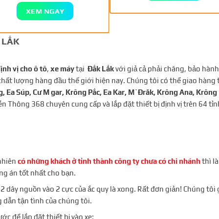
XEM NGAY
K LẮK
ịnh vị cho ô tô
,
xe máy
tại
Đắk Lắk
với giả cả phải chăng, bảo hành
 chất lượng hàng đầu thế giới hiện nay. Chúng tôi có thể giao hàng 
, Ea Súp, Cư M gar, Krông Pắc, Ea Kar, M`Đrăk, Krông Ana, Krông
n Thông 368 chuyên cung cấp và lắp đặt thiết bị định vị trên 64 t
 nhiên
có những khách ở tỉnh thành công ty chưa có chi nhánh
thì l
ng án tốt nhất cho bạn.
ấu 2 dây nguồn vào 2 cực của ắc quy là xong. Rất đơn giản! Chúng tôi 
 dẫn tận tình của chúng tôi.
ước để lắp đặt thiết bị vào xe: