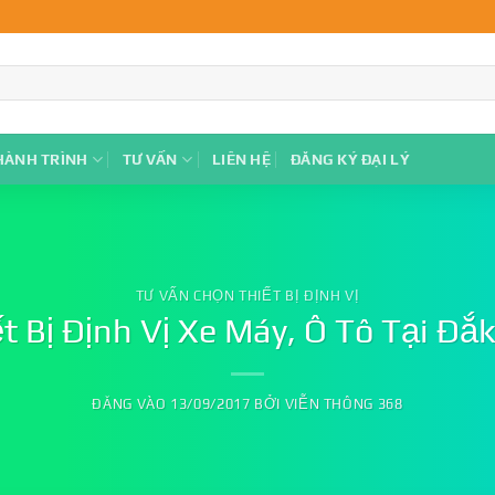
HÀNH TRÌNH
TƯ VẤN
LIÊN HỆ
ĐĂNG KÝ ĐẠI LÝ
TƯ VẤN CHỌN THIẾT BỊ ĐỊNH VỊ
t Bị Định Vị Xe Máy, Ô Tô Tại Đắ
ĐĂNG VÀO
13/09/2017
BỞI
VIỄN THÔNG 368