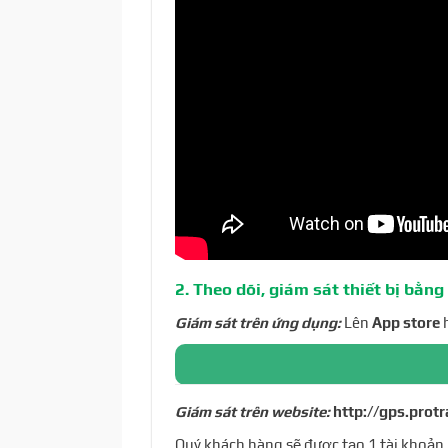
2. Theo dõi, giám sát thiết bị bằng
Giám sát trên ứng dụng:
Lên
App store
Giám sát trên website:
http://gps.protr
Quý khách hàng sẽ được tạo 1 tài khoản k