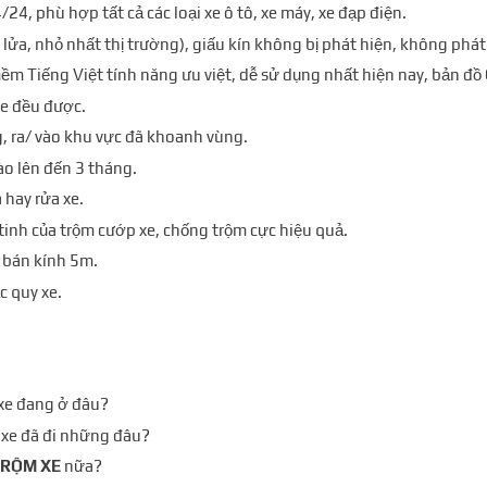
/24, phù hợp tất cả các loại xe ô tô, xe máy, xe đạp điện.
t lửa, nhỏ nhất thị trường), giấu kín không bị phát hiện, không phá
ềm Tiếng Việt tính năng ưu việt, dễ sử dụng nhất hiện nay, bản đ
te đều được.
g,
ra/ vào khu vực đã khoanh vùng.
nào lên đến 3 tháng.
 hay rửa xe.
tinh của trộm cướp xe, chống trộm cực hiệu quả.
 bán kính 5m.
c quy xe.
xe đang ở đâu?
 xe đã đi những đâu?
TRỘM XE
nữa?